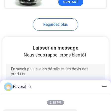
CONTACT
294
Pièces de machine
à découper
Regardez plus
Laisser un message
Nous vous rappellerons bientôt!
37
Pièces de coupe-
boulets
Favorable
1:38 PM
45