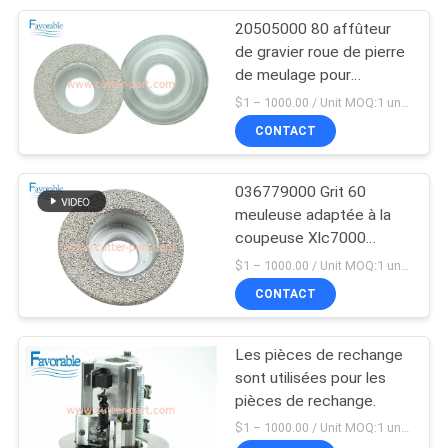
20505000 80 affûteur
28
de gravier roue de pierre
de meulage pour
Vecteur 2500
coupeuse Gerber
$1 – 1000.00 / Unit MOQ:1 unité / unités ne négocient
CONTACT
036779000 Grit 60
meuleuse adaptée à la
coupeuse Xlc7000
124
GT7250 Z7
$1 – 1000.00 / Unit MOQ:1 unité / unités ne négocient
Pièces de
CONTACT
dispersant
Les pièces de rechange
sont utilisées pour les
pièces de rechange.
$1 – 1000.00 / Unit MOQ:1 unité / unités ne négocient