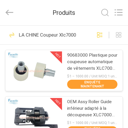
DONGGUAN
FAVORABLE
AUTOMATION
Produits
EQUIPMENT
CO.,LTD.
All
Rights
MAISON
Reserved.
156
LA CHINE Coupeur Xlc7000
Pièces de coupe
PRODUITS
HOT
90683000 Plastique pour
coupeuse automatique
AU
de vêtements XLC7000
SUJET
Z7
$1 – 1000.00 / Unit MOQ:1 unité / unités ne négocient
ENQUÊTE
DE
MAINTENANT
271
NOUS
HOT
OEM Assy Roller Guide
Cutter GT7250
inférieur adapté à la
VISITE
découpeuse XLC7000
GTXL Partie 94065000
D'USINE
$1 – 1000.00 / Unit MOQ:1 unité / unités ne négocient