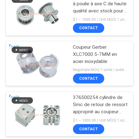
à poulie à axe C de haute
qualité avec stock pour
148
pièces de découpe
$1 – 1000.00 / Unit MOQ:1 unité / unités ne négocient
XLC7000
pièces de traceur de
CONTACT
coupeur
Coupeur Gerber
XLC7000 5-7MM en
acier inoxydable
Negotiate MOQ:1 unité / unités ne négocient
CONTACT
87
376500254 cylindre de
Vecteur 7000
Smc de retour de ressort
approprié au coupeur
XLC7000
$1 – 1000.00 / Unit MOQ:1 unité / unités ne négocient
CONTACT