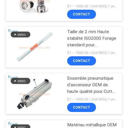
pierre à aiguiser de haute
PLAN
$1 – 1000.00 / Unit MOQ:1 unité / unités ne négocient
qualité
CONTACT
DU
10
SITE
Machine de traceur
Taille de 2 mm Haute
stabilité ISO2000 Forage
de coupe
PRIVACY
standard pour
découpeuse
POLICY
$1 – 1000.00 / Unit MOQ:1 unité / unités ne négocient
automatique XLC7000
CONTACT
Ensemble pneumatique
191
d'ascenseur OEM de
haute qualité pour Cutter
GT5250
XLC7000 - En stock
$1 – 1000.00 / Unit MOQ:1 unité / unités ne négocient
avec une garantie d'un
CONTACT
mois
Matériau métallique OEM