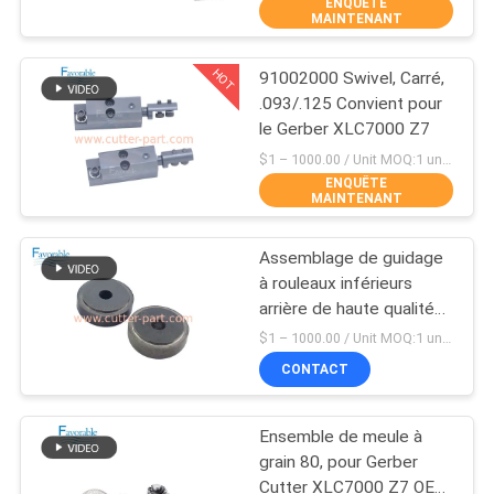
ENQUÊTE
MAINTENANT
CONTRÔLE
HOT
91002000 Swivel, Carré,
DE
158
.093/.125 Convient pour
QUALITÉ
le Gerber XLC7000 Z7
Coupeur GTXL
$1 – 1000.00 / Unit MOQ:1 unité / unités ne négocient
ENQUÊTE
CONTACTEZ-
MAINTENANT
NOUS
Assemblage de guidage
à rouleaux inférieurs
NOUVELLES
arrière de haute qualité
213
OEM pour Gerber
$1 – 1000.00 / Unit MOQ:1 unité / unités ne négocient
XLC7000 avec livraison
DEMANDEZ
CONTACT
24 heures
Coupeur Xlc7000
UNE
Ensemble de meule à
CITATION
grain 80, pour Gerber
Cutter XLC7000 Z7 OEM,