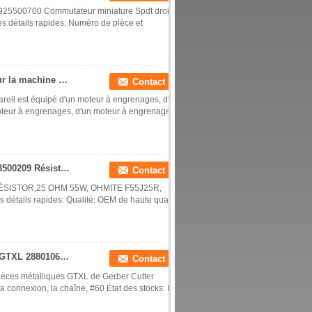
925500700 Commutateur miniature Spdt droit
 détails rapides: Numéro de pièce et
Le moteur de l'engrenage est fixé sur l'axe C pour la machine à couper automatique GTXL 85943000
Contact
reil est équipé d'un moteur à engrenages, d'un
teur à engrenages, d'un moteur à engrenages,
Coupeuse automatique GTXL Texile Machine 763500209 Résistance 25 OHM 55W Ohmite F55J25R
Contact
9 RÉSISTOR,25 OHM 55W, OHMITE F55J25R,
détails rapides: Qualité: OEM de haute qualité
Coupeuse de pièces détachées métalliques ISO GTXL 288010607 Chaîne de raccordement # 60
Contact
ièces métalliques GTXL de Gerber Cutter
a connexion, la chaîne, #60 État des stocks: En