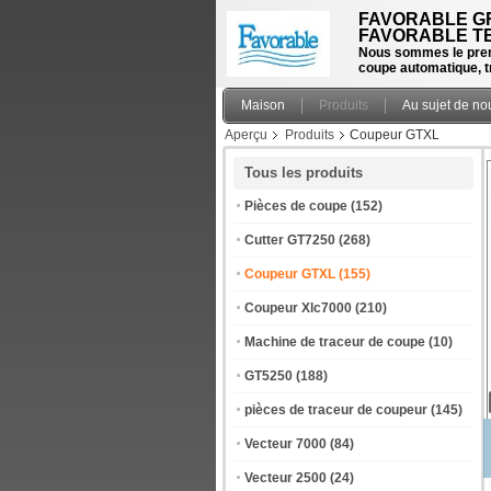
FAVORABLE GR
FAVORABLE TE
Nous sommes le prem
coupe automatique, t
Maison
Produits
Au sujet de no
Aperçu
Produits
Coupeur GTXL
Tous les produits
Pièces de coupe
(152)
Cutter GT7250
(268)
Coupeur GTXL
(155)
Coupeur Xlc7000
(210)
Machine de traceur de coupe
(10)
GT5250
(188)
pièces de traceur de coupeur
(145)
Vecteur 7000
(84)
Vecteur 2500
(24)