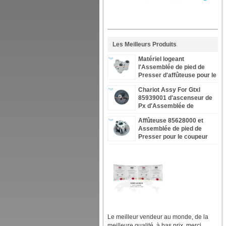
Les Meilleurs Produits
Matériel logeant
l'Assemblée de pied de
Presser d'affûteuse pour le
gigaoctet Gtxl 88903000
Chariot Assy For Gtxl
85939001 d'ascenseur de
Px d'Assemblée de
vilebrequin
Affûteuse 85628000 et
Assemblée de pied de
Presser pour le coupeur
automatique GTXL de
Gerber
Le meilleur vendeur au monde, de la
meilleure qualité, à bas prix, merci