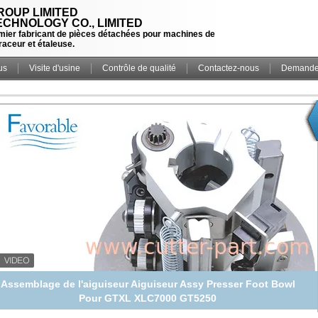
OUP LIMITED
CHNOLOGY CO., LIMITED
ier fabricant de pièces détachées pour machines de
raceur et étaleuse.
us
Visite d'usine
Contrôle de qualité
Contactez-nous
Demande 
Meule abrasive 80g adaptée pour coupeur Gerber GTXl /
GT1000 85631000