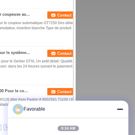
925500587 Commutateur insert blanc SYMB Pour coupeuse automatique GT7250 / pièces détachées textiles
Contact
r le coupeur automatique GT7250 Des détails
utateur, insertion blanche Type de produit:
Le système d'exploitation de l'appareil est basé sur le système d'exploitation de l'appareil, qui est basé sur le système d'exploitation de l'appareil.
Contact
r le Gerber GTXL Un petit détail: Qualité:
aison: dans les 24 heures suivant le paiement Le
504500126 Idler Assy Paxton # 8002561 T1100 / 800 Pour le coupeur automatique Gerber
Contact
00126 Idler Assy Paxton # 8002561 T1100 / 800
ails rapides: Nom du produit: 504500126 Idler
Favorable
9
10
>>
>|
9:34 AM