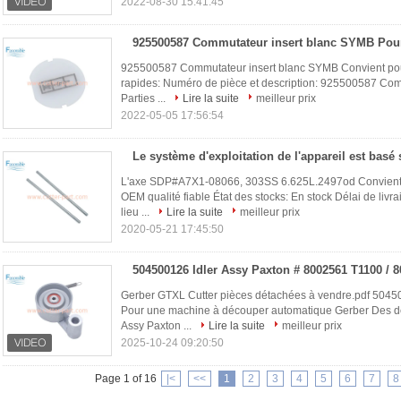
2022-08-30 15:41:45
925500587 Commutateur insert blanc SYMB Convient pou
rapides: Numéro de pièce et description: 925500587 Comm
Parties ...
Lire la suite
meilleur prix
2022-05-05 17:56:54
L'axe SDP#A7X1-08066, 303SS 6.625L.2497od Convient pou
OEM qualité fiable État des stocks: En stock Délai de livr
lieu ...
Lire la suite
meilleur prix
2020-05-21 17:45:50
Gerber GTXL Cutter pièces détachées à vendre.pdf 5045
Pour une machine à découper automatique Gerber Des dét
Assy Paxton ...
Lire la suite
meilleur prix
2025-10-24 09:20:50
Page 1 of 16
|<
<<
1
2
3
4
5
6
7
8