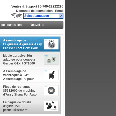
Ventes & Support
86-769-22222296
Demande de soumission
-
Email
Select Language
de soumission
Nouvelles
Assemblage de
l'aiguiseur Aiguiseur Assy
Presser Foot Bowl Pour
GTXL XLC7000 GT5250
Meule abrasive 80g
adaptée pour coupeur
Gerber GTXl / GT1000
85631000
Assemblage de
vilebrequin à 3/4"
Assemblage Px pour
coupeuse Gerber GTXL
85932001
Pièce de rechange
85632000 de machine
d'Assy Sharp For Auto
Cutter Gtxl de poulie plus
oisive
La bague de douille
d'Iglide T500
particulièrement
appropriée aux pièces du