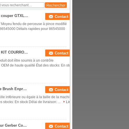
coupeur Gtxl/GT
153500574
Clamp Drill Split Hub modifié pour la machine à couper GTXL 86545000
Contact
f Moyeu fendu de perceuse à pince modifié
L 86545000 Détails rapides pour 86545000
Coupeur automatique d'origine GTXL 586500067 KIT COURROIE AVEC RESSORT (Soufflantes Republic)
Contact
uit doit être soumis à un contrôle
 OEM de haute qualité État des stocks: En stock
238500035 Coupeuse automatique GTXL Machine Brush Enprotec H# L00286-1D-31 (V5 MTR)
Contact
ille inférieure ou égale à la taille de la machine.
 stocks: En stock Délai de livraison: ...
Lire
925500700 Commutateur miniature Spdt droit pour Gerber Coupeuse automatique GT7250 Remplacement
Contact