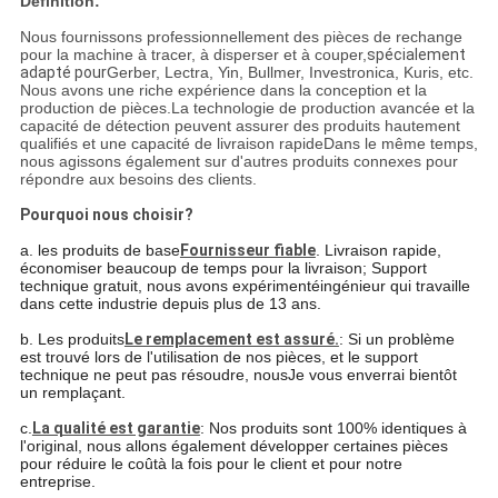
Définition:
Nous fournissons professionnellement des pièces de rechange
pour la machine à tracer, à disperser et à couper,
spécialement
adapté pour
Gerber, Lectra, Yin, Bullmer, Investronica, Kuris, etc.
Nous avons une riche expérience dans la conception et la
production de pièces.La technologie de production avancée et la
capacité de détection peuvent assurer des produits hautement
qualifiés et une capacité de livraison rapideDans le même temps,
nous agissons également sur d'autres produits connexes pour
répondre aux besoins des clients.
Pourquoi nous choisir?
a. les produits de base
Fournisseur fiable
. Livraison rapide,
économiser beaucoup de temps pour la livraison; Support
technique gratuit, nous avons expérimenté
ingénieur qui travaille
dans cette industrie depuis plus de 13 ans.
b. Les produits
Le remplacement est assuré.
: Si un problème
est trouvé lors de l'utilisation de nos pièces, et le support
technique ne peut pas résoudre, nous
Je vous enverrai bientôt
un remplaçant.
c.
La qualité est garantie
: Nos produits sont 100% identiques à
l'original, nous allons également développer certaines pièces
pour réduire le coût
à la fois pour le client et pour notre
entreprise.