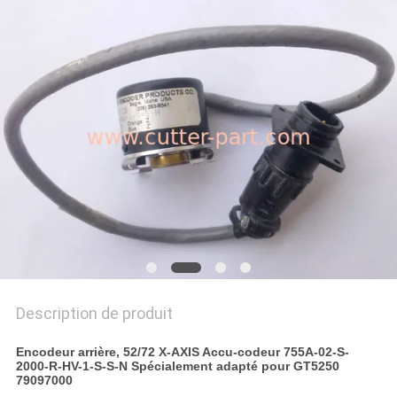
PLAN
DU
SITE
PRIVACY
POLICY
Description de produit
Encodeur arrière, 52/72 X-AXIS Accu-codeur 755A-02-S-
2000-R-HV-1-S-S-N Spécialement adapté pour GT5250
79097000