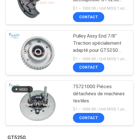
66469001
$1 – 1000.00 / Unit MOQ:1 unité / unités ne négocient
CONTACT
Pulley Assy End 7/8''
Traction spécialement
adapté pour GT5250
67902002
$1 – 1000.00 / Unit MOQ:1 unité / unités ne négocient
CONTACT
75721000 Pièces
détachées de machines
textiles
$1 – 1000.00 / Unit MOQ:1 unité / unités ne négocient
CONTACT
GT5250