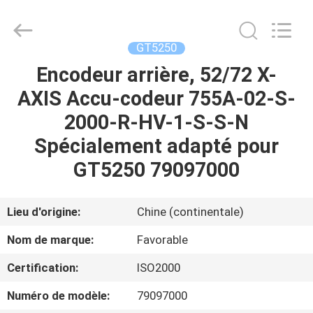
DONGGUAN
FAVORABLE
AUTOMATION
EQUIPMENT
CO.,LTD.
GT5250
All
Rights
Encodeur arrière, 52/72 X-
MAISON
Reserved.
AXIS Accu-codeur 755A-02-S-
PRODUITS
2000-R-HV-1-S-S-N
Spécialement adapté pour
AU
GT5250 79097000
SUJET
DE
Lieu d'origine:
Chine (continentale)
NOUS
Nom de marque:
Favorable
Certification:
ISO2000
VISITE
Numéro de modèle:
79097000
D'USINE