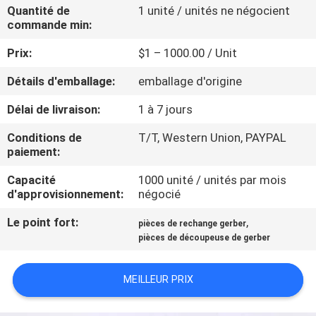
Quantité de
1 unité / unités ne négocient
commande min:
CONTRÔLE
Prix:
$1 – 1000.00 / Unit
DE
QUALITÉ
Détails d'emballage:
emballage d'origine
Délai de livraison:
1 à 7 jours
CONTACTEZ-
Conditions de
T/T, Western Union, PAYPAL
NOUS
paiement:
Capacité
1000 unité / unités par mois
NOUVELLES
d'approvisionnement:
négocié
Le point fort:
,
pièces de rechange gerber
DEMANDEZ
pièces de découpeuse de gerber
UNE
MEILLEUR PRIX
CITATION