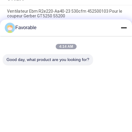
Ventilateur Ebm R2e220-Aa40-23 530cfm 452500103 Pour le
coupeur Gerber GT5250 S5200
Favorable
Graisse multi-usages blanche avec PTFE, Renolit ST80,
particulièrement adaptée pour GT5250 GT7250, pièce
596500005
4:14 AM
Transducteur, KI, ASSY, CABLE COURT 0240-00281 Pour
GT5250 Z7 pièces 75282002
Good day, what product are you looking for?
Catégories populaires
Tous
Pièces De Coupe
Cutter GT7250
Coupeur GTXL
Coupeur Xlc7000
Machine De Traceur 
GT5250
De Coupe