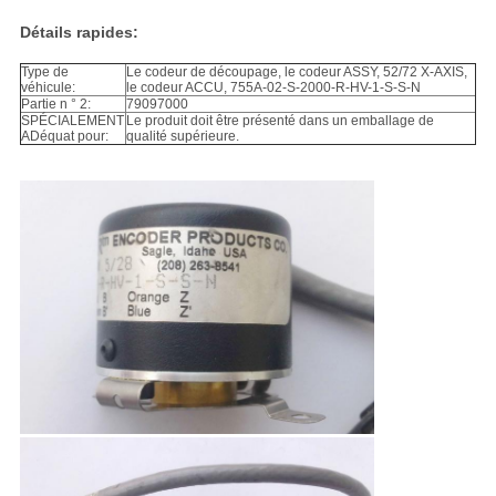
Détails rapides:
Type de
Le codeur de découpage, le codeur ASSY, 52/72 X-AXIS,
véhicule:
le codeur ACCU, 755A-02-S-2000-R-HV-1-S-S-N
Partie n ° 2:
79097000
SPÉCIALEMENT
Le produit doit être présenté dans un emballage de
ADéquat pour:
qualité supérieure.