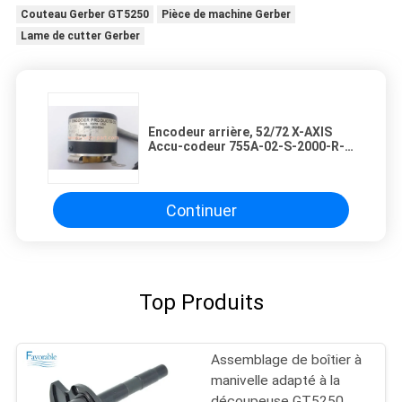
Couteau Gerber GT5250
Pièce de machine Gerber
Lame de cutter Gerber
Encodeur arrière, 52/72 X-AXIS
Accu-codeur 755A-02-S-2000-R-
HV-1-S-S-N Spécialement adapté
pour GT5250 79097000
Continuer
Top Produits
Assemblage de boîtier à
manivelle adapté à la
découpeuse GT5250