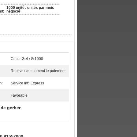
1000 unité / unités par mois 
nt:
négocié
Cutter Gtxl / Gt1000
Recevez au moment le paiement
n:
Service Int'l Express
Favorable
de gerber
,
00 91557000