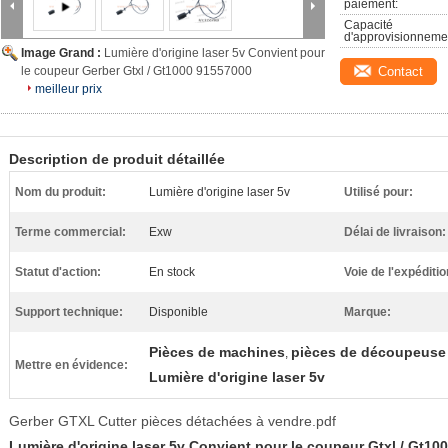
paiement:
Capacité 
d'approvisionneme
Image Grand :
Lumière d'origine laser 5v Convient pour
le coupeur Gerber Gtxl / Gt1000 91557000
Contact
meilleur prix
Description de produit détaillée
Nom du produit:
Lumière d'origine laser 5v
Utilisé pour:
Terme commercial:
Exw
Délai de livraison:
Statut d'action:
En stock
Voie de l'expéditio
Support technique:
Disponible
Marque:
Pièces de machines
pièces de découpeuse 
,
Mettre en évidence:
Lumière d'origine laser 5v
Gerber GTXL Cutter pièces détachées à vendre.pdf
Lumière d'origine laser 5v Convient pour le coupeur Gtxl / Gt10