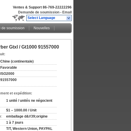
Ventes & Support
86-769-22222296
Demande de soumission
-
Email
Select Language
de soumission
Nouvelles
ber Gtxl / Gt1000 91557000
uit:
Chine (continentale)
Favorable
ISO2000
91557000
ement et expédition:
1 unité / unités ne négocient
$1 – 1000.00 / Unit
e:
emballage d&#39;origine
1 à 7 jours
T/T, Western Union, PAYPAL