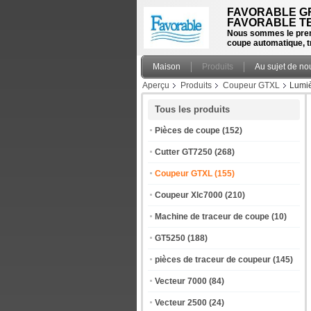
FAVORABLE GR
FAVORABLE TE
Nous sommes le prem
coupe automatique, t
Maison
Produits
Au sujet de no
Aperçu
Produits
Coupeur GTXL
Lumiè
Tous les produits
Pièces de coupe
(152)
Cutter GT7250
(268)
Coupeur GTXL
(155)
Coupeur Xlc7000
(210)
Machine de traceur de coupe
(10)
GT5250
(188)
pièces de traceur de coupeur
(145)
Vecteur 7000
(84)
Vecteur 2500
(24)