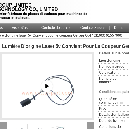
OUP LIMITED
CHNOLOGY CO., LIMITED
ier fabricant de pièces détachées pour machines de
raceur et étaleuse.
us
Visite d'usine
Contrôle de qualité
Contactez-nous
Demande 
re d'origine laser 5v Convient pour le coupeur Gerber Gtxl / Gt1000 91557000
Lumière D'origine Laser 5v Convient Pour Le Coupeur Ger
Détails sur le prod
Lieu d'origine:
Nom de marque:
Certification:
Numéro de 
modèle:
Conditions de pai
Quantité de 
commande min:
Prix:
Détails d'emballag
Délai de livraison:
Conditions de 