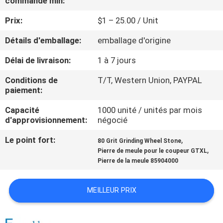
commande min:
Prix:
$1 – 25.00 / Unit
CONTRÔLE
DE
Détails d'emballage:
emballage d'origine
QUALITÉ
Délai de livraison:
1 à 7 jours
Conditions de
T/T, Western Union, PAYPAL
CONTACTEZ-
paiement:
NOUS
Capacité
1000 unité / unités par mois
d'approvisionnement:
négocié
NOUVELLES
Le point fort:
,
80 Grit Grinding Wheel Stone
,
Pierre de meule pour le coupeur GTXL
Pierre de la meule 85904000
DEMANDEZ
UNE
MEILLEUR PRIX
CITATION