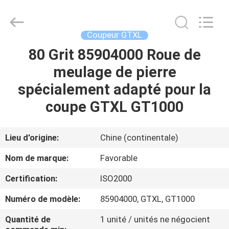
DONGGUAN
FAVORABLE
AUTOMATION
EQUIPMENT
CO.,LTD.
Coupeur GTXL
All
Rights
80 Grit 85904000 Roue de
MAISON
Reserved.
meulage de pierre
PRODUITS
spécialement adapté pour la
coupe GTXL GT1000
AU
SUJET
Lieu d'origine:
Chine (continentale)
DE
Nom de marque:
Favorable
NOUS
Certification:
ISO2000
Numéro de modèle:
85904000, GTXL, GT1000
VISITE
D'USINE
Quantité de
1 unité / unités ne négocient