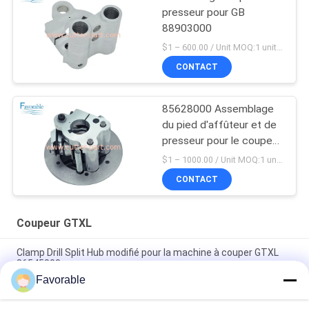
presseur pour GB
88903000
$1 – 600.00 / Unit MOQ:1 unité / unités ne négocient
CONTACT
85628000 Assemblage
du pied d'affûteur et de
presseur pour le coupeur
automatique Gerber
$1 – 1000.00 / Unit MOQ:1 unité / unités ne négocient
GTXL
CONTACT
Coupeur GTXL
Clamp Drill Split Hub modifié pour la machine à couper GTXL
86545000
Favorable
Coupeur automatique d'origine GTXL 586500067 KIT
COURROIE AVEC RESSORT (Soufflantes Republic)