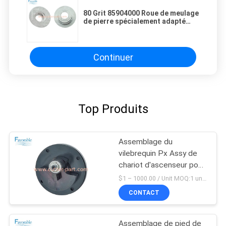
80 Grit 85904000 Roue de meulage
de pierre spécialement adapté
pour la coupe GTXL GT1000
Continuer
Top Produits
Assemblage du
vilebrequin Px Assy de
chariot d'ascenseur pour
Gtxl 85939001
$1 – 1000.00 / Unit MOQ:1 unité / unités ne négocient
CONTACT
Assemblage de pied de